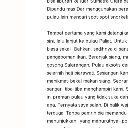
bisa liburan ke luar Sumatra Utara da
Dipandu mas Dar menggunakan perahu
pulau lain mencari spot-spot snorkel
Tempat pertama yang kami datangi ad
sini, lalu lanjut ke pulau Paliat. Unt
biasa sekali. Bahkan, sedihnya di sa
pengeboman ikan. Beranjak siang, 
gosong Salarangan. Pulau eksotis den
sejernih hati biarawati. Sesiangan kam
menikmati bekal makan siang. Seora
sangar- tiba-tiba menghampiri kami. 
ini preman pulau yang tidak suka de
apa. Ternyata saya salah. Di balik w
terduga. Tanpa pamrih dia memandu k
menunjukkan -yang menurutnya- poh