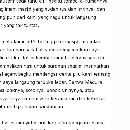
musafir tidak tahu diri, begitu sampai di rumahnya -
ng imam masjid yang sudah tua dan istrinya- dan
ng pun dari kami yang ragu untuk langsung
r yang tak tuntas.
malu kami tadi? Tertinggal di masjid, mungkin.
an tua nan baik hati yang mengingatkan saya
llie di film Up! ini kembali membuat kami semakin
membelikan nasi untuk sarapan segala, menyajikan
l agent begitu mendengar cerita pilu kami tentang
san saya langsung terbuka lebar. Bahwa Madura
esi loaknya, sotonya, bebek sinjaynya, atau
atnya, saya menemukan keramahan dan kebaikan
t masih jauh dari pandangan.
ih harus menyeberang ke pulau Kangean selama