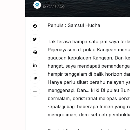
KANGEAN.NET
10 YEARS AGO
Penulis : Samsul Hudha
Tak terasa hampir satu jam saya terl
Pajenayasem di pulau Kangean menuj
gugusan kepulauan Kangean. Dan ke
hangat, saya mendapati pemandangan
hampir tenggelam di balik horizon d
Hanya perlu siluet perahu nelayan 
menggenapi. Dan... klik! Di pulau Bu
bermalam, beristirahat melepas pena
-apalagi bagi beberapa teman yang re
menguji iman, demi sebuah pembukti