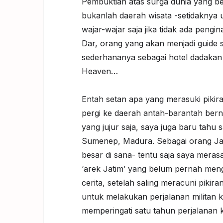
Pembuktian atas surga dunia yang b
bukanlah daerah wisata -setidaknya unt
wajar-wajar saja jika tidak ada peng
Dar, orang yang akan menjadi guide
sederhananya sebagai hotel dadakan b
Heaven…
Entah setan apa yang merasuki pikir
pergi ke daerah antah-barantah ber
yang jujur saja, saya juga baru tahu 
Sumenep, Madura. Sebagai orang Jaw
besar di sana- tentu saja saya meras
‘arek Jatim’ yang belum pernah men
cerita, setelah saling meracuni pikir
untuk melakukan perjalanan militan k
memperingati satu tahun perjalanan