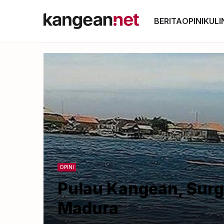
BERITA
OPINI
KULI
OPINI
Pulau Kangean, Surg
Madura