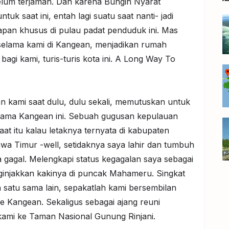
elum terjamah. Dan karena Bungin Nyarat
uk saat ini, entah lagi suatu saat nanti- jadi
inapan khusus di pulau padat penduduk ini. Mas
 selama kami di Kangean, menjadikan rumah
agi kami, turis-turis kota ini. A Long Way To
an kami saat dulu, dulu sekali, memutuskan untuk
nama Kangean ini. Sebuah gugusan kepulauan
saat itu kalau letaknya ternyata di kabupaten
a Timur -well, setidaknya saya lahir dan tumbuh
a gagal. Melengkapi status kegagalan saya sebagai
ginjakkan kakinya di puncak Mahameru. Singkat
an satu sama lain, sepakatlah kami bersembilan
e Kangean. Sekaligus sebagai ajang reuni
 kami ke Taman Nasional Gunung Rinjani.