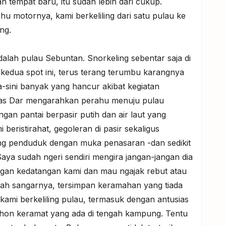
n tempat baru, itu sudah lebih dari cukup.
 motornya, kami berkeliling dari satu pulau ke
ing.
alah pulau Sebuntan. Snorkeling sebentar saja di
uk kedua spot ini, terus terang terumbu karangnya
na-sini banyak yang hancur akibat kegiatan
mas Dar mengarahkan perahu menuju pulau
gan pantai berpasir putih dan air laut yang
i beristirahat, gegoleran di pasir sekaligus
ng penduduk dengan muka penasaran -dan sedikit
Saya sudah ngeri sendiri mengira jangan-jangan dia
ngan kedatangan kami dan mau ngajak rebut atau
ajah sangarnya, tersimpan keramahan yang tiada
ami berkeliling pulau, termasuk dengan antusias
on keramat yang ada di tengah kampung. Tentu