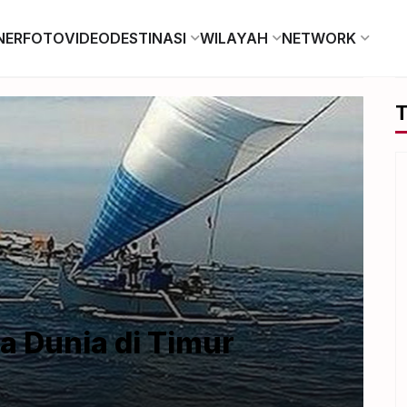
NER
FOTO
VIDEO
DESTINASI
WILAYAH
NETWORK
T
a Dunia di Timur