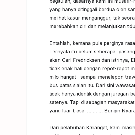
begitulah, dasarnya kami ini musafir-
yang hanya ditinggali berdua oleh sa
melihat kasur menganggur, tak seora
merebahkan diri dan melanjutkan tidu
Entahlah, kemana pula perginya rasa 
Ternyata itu belum seberapa, pasang
akan Carl Fredricksen dan istrinya, E
tidak enak hati dengan repot-repot 
milo hangat , sampai menelepon trave
bus patas sialan itu. Dari sini wawa
tidak hanya identik dengan juragan b
satenya. Tapi di sebagian masyarak
yang luar biasa. … … … Bungin Nyara
Dari pelabuhan Kalianget, kami mas