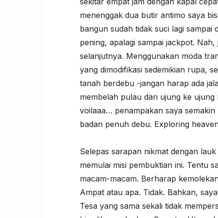
sekitar empat jam dengan kapal cepa
menenggak dua butir antimo saya bis
bangun sudah tidak suci lagi sampai
pening, apalagi sampai jackpot. Nah,
selanjutnya. Menggunakan moda tran
yang dimodifikasi sedemikian rupa, s
tanah berdebu -jangan harap ada jalan
membelah pulau dari ujung ke ujung
voilaaa… penampakan saya semakin mi
badan penuh debu. Exploring heave
Selepas sarapan nikmat dengan lauk i
memulai misi pembuktian ini. Tentu s
macam-macam. Berharap kemolekan ba
Ampat atau apa. Tidak. Bahkan, say
Tesa yang sama sekali tidak memper