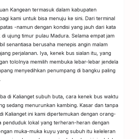
lauan Kangean termasuk dalam kabupaten
gi kami untuk bisa menuju ke sini. Dari terminal
patas -namun dengan kondisi yang jauh dari kata
k di ujung timur pulau Madura. Selama empat jam
mbil senantiasa berusaha menepis angin malam
g perjalanan. Iya, kenek bus sialan itu, yang
ngan tololnya memilih membuka lebar-lebar jendela
mpang menyedihkan penumpang di bangku paling
.
tiba di Kalianget subuh buta, cara kenek bus waktu
ng sedang menurunkan kambing. Kasar dan tanpa
 di Kalianget ini kami dipertemukan dengan orang-
pa penduduk lokal yang terheran-heran dengan
ngan muka-muka kuyu yang subuh itu keleleran