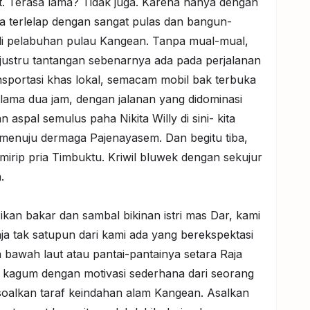
t. Terasa lama? Tidak juga. Karena hanya dengan
a terlelap dengan sangat pulas dan bangun-
 di pelabuhan pulau Kangean. Tanpa mual-mual,
 justru tantangan sebenarnya ada pada perjalanan
sportasi khas lokal, semacam mobil bak terbuka
elama dua jam, dengan jalanan yang didominasi
 aspal semulus paha Nikita Willy di sini- kita
 menuju dermaga Pajenayasem. Dan begitu tiba,
rip pria Timbuktu. Kriwil bluwek dengan sekujur
n.
kan bakar dan sambal bikinan istri mas Dar, kami
aja tak satupun dari kami ada yang berekspektasi
wah laut atau pantai-pantainya setara Raja
a kagum dengan motivasi sederhana dari seorang
soalkan taraf keindahan alam Kangean. Asalkan