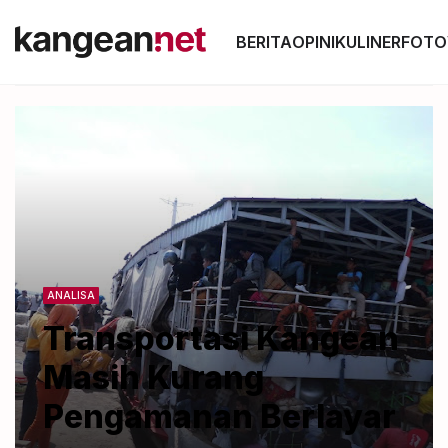
BERITA
OPINI
KULINER
FOTO
ANALISA
Transportasi Kangean
Masih Kurang
Pengamanan Berlayar